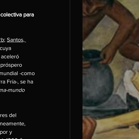
colectiva para 
b;
Santos, 
 cuya 
 aceleró 
 próspero 
 mundial -como 
a Fría-, se ha 
tema-mundo 
res del 
táneamente, 
por y 