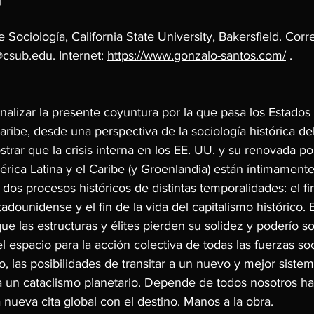
 Sociología, California State University, Bakersfield. Corr
@csub.edu
. Internet: 
https://www.gonzalo-santos.com/
 .
nalizar la presente coyuntura por la que pasa los Estados
aribe, desde una perspectiva de la sociología histórica de
rar que la crisis interna en los EE. UU. y su renovada pol
érica Latina y el Caribe (y Groenlandia) están íntimament
dos procesos históricos de distintas temporalidades: el fin
dounidense y el fin de la vida del capitalismo histórico. 
que las estructuras y élites pierden su solidez y poderío so
l espacio para la acción colectiva de todas las fuerzas soc
lo, las posibilidades de transitar a un nuevo y mejor sist
a un cataclismo planetario. Depende de todos nosotros h
ueva cita global con el destino. Manos a la obra.