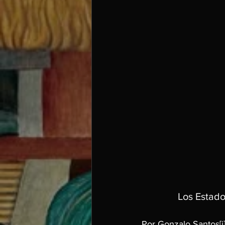
Los Estado
Por Gonzalo Santos
[i