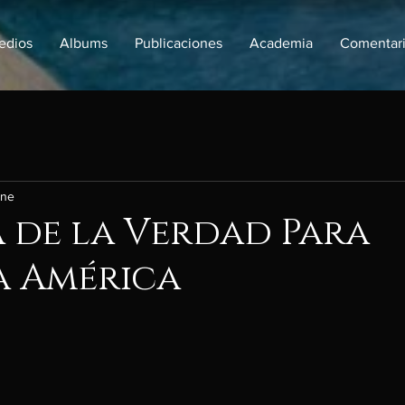
edios
Albums
Publicaciones
Academia
Comentar
ene
 de la Verdad Para
a América