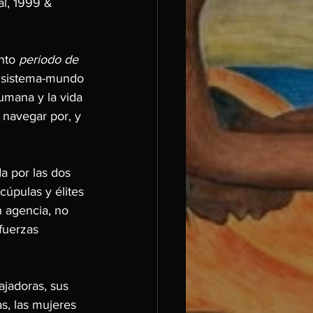
al, 1999 & 
nto
 periodo de 
r sistema-mundo 
humana y la vida 
 navegar por, y 
a por las dos 
cúpulas y élites 
 agencia, no 
fuerzas 
ajadoras, sus 
s, las mujeres 