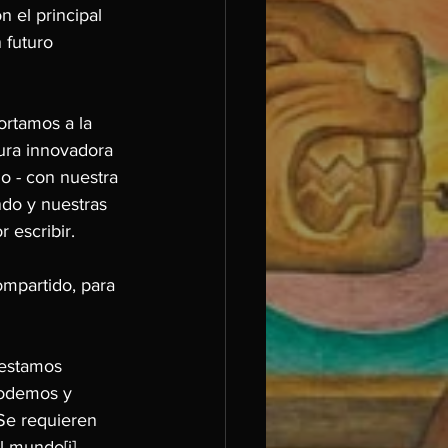
 el principal 
 futuro 
rtamos a la 
ura innovadora 
o - con nuestra 
ndo y nuestras 
 escribir.
ompartido, para 
 estamos 
podemos y 
Se requieren 
del mundo
[i]
.