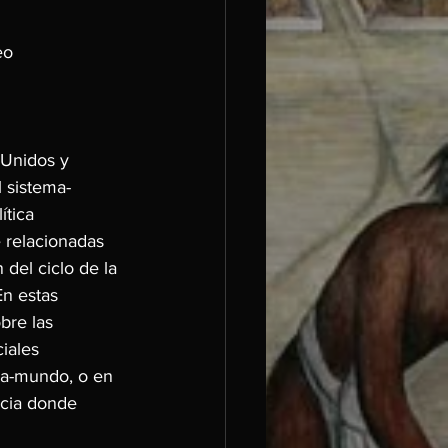
eo 
 Unidos y 
l sistema-
ítica 
e relacionadas 
 del ciclo de la 
En estas 
bre las 
iales 
ema-mundo, o en 
acia donde 