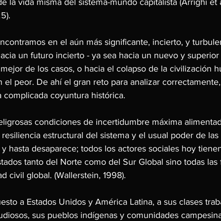
de la vida misma del sistema-mundo capitalista (Arrighi et 
5).
contramos en el aún más significante, incierto, y turbule
hacia un futuro incierto - ya sea hacia un nuevo y superio
l mejor de los casos, o hacia el colapso de la civilización 
 el peor. De ahí el gran reto para analizar correctamente,
 complicada coyuntura histórica.
peligrosas condiciones de incertidumbre máxima alimentad
resiliencia estructural del sistema y el usual poder de las 
y hasta desaparece; todos los actores sociales hoy tienen
 estados tanto del Norte como del Sur Global sino todas las 
d civil global. (Wallerstein, 1998).
esto a Estados Unidos y América Latina, a sus clases trab
tudiosos, sus pueblos indígenas y comunidades campesina