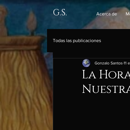
G.S.
Acerca de
M
Todas las publicaciones
Gonzalo Santos
11 
La Hora
Nuestr