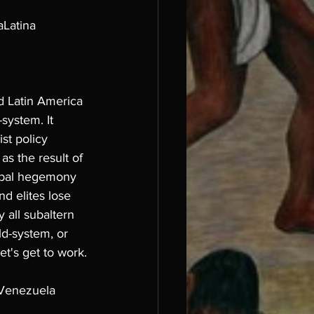
Latina
d Latin America 
system. It 
st policy 
s the result of 
lobal hegemony 
d elites lose 
 all subaltern 
ld-system, or 
t's get to work.
Venezuela