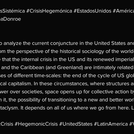
isSistémica
#CrisisHegemónica
#EstadosUnidos
#América
naDonroe
o analyze the current conjuncture in the United States an
m the perspective of the historical sociology of the world-
that the internal crisis in the US and its renewed imperiali
and the Caribbean (and Greenland) are intimately related a
ses of different time-scales: the end of the cycle of US g
ical capitalism. In these circumstances, where structures an
wer over societies, space opens up for collective action by
h it, the possibility of transitioning to a new and better wor
taclysm. It depends on all of us where we go from here. Le
Crisis 
#HegemonicCrisis
#UnitedStates
#LatinAmerica
#