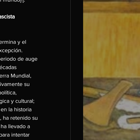
ascista
rmina y el 
xcepción. 
periodo de auge 
décadas 
erra Mundial, 
sivamente su 
ítica, 
ica y cultural; 
n la historia 
 ha retenido su 
 ha llevado a 
ara intentar 