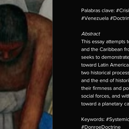
Palabras clave: 
#Cris
#Venezuela
#Doctri
Abstract
This essay attempts t
and the Caribbean fro
seeks to demonstrate 
toward Latin America 
two historical proces
and the end of histor
their firmness and po
social forces, and wit
toward a planetary ca
Keywords: 
#Sy
stemic
#DonroeDoctrine