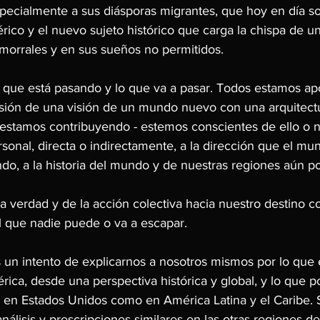
pecialmente a sus diásporas migrantes, que hoy en día son
rico y el nuevo sujeto histórico que carga la chispa de un
 morrales y en sus sueños no permitidos.
que está pasando y lo que va a pasar. Todos estamos apo
sión de una visión de un mundo nuevo con una arquitect
 estamos contribuyendo - estemos conscientes de ello o n
rsonal, directa o indirectamente, a la dirección que el mu
o, a la historia del mundo y de nuestras regiones aún por
la verdad y de la acción colectiva hacia nuestro destino c
el que nadie puede o va a escapar.
 un intento de explicarnos a nosotros mismos por lo que
ica, desde una perspectiva histórica y global, y lo que 
en Estados Unidos como en América Latina y el Caribe. 
álisis y prescripciones similares en las otras regiones 