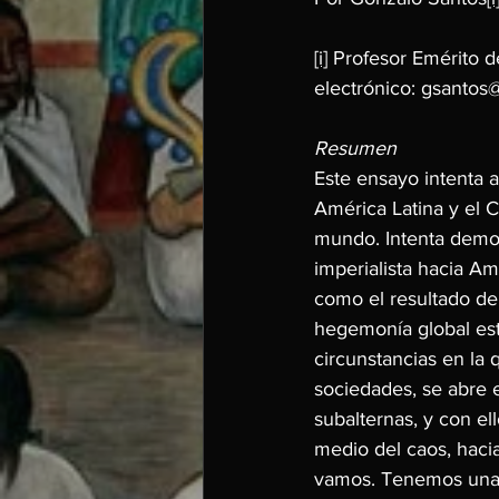
[i]
 Profesor Emérito de
electrónico: 
gsantos
Resumen
Este ensayo intenta a
América Latina y el C
mundo. Intenta demost
imperialista hacia Am
como el resultado de 
hegemonía global esta
circunstancias en la 
sociedades, se abre e
subalternas, y con el
medio del caos, haci
vamos. Tenemos una n