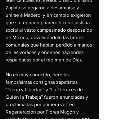
líder campesino revolucionario Emiliano 
Zapata se negaron a desarmarse y 
unirse a Madero, y en cambio exigieron 
que su régimen primero hiciera justicia 
social al vasto campesinado desposeído 
de México, devolviéndole las tierras 
comunales que habían perdido a manos 
de las voraces y enormes haciendas 
respaldadas por el régimen de Díaz.
No es muy conocido, pero las 
famosísimas consignas zapatistas 
“Tierra y Libertad” y “La Tierra es de 
Quién la Trabaja” fueron enunciadas y 
proclamadas por primera vez en 
Regeneración por Flores Magón y 
Librado Rivera en su manifiesto de 1911, 
inspirando a Emiliano Zapata a 
incorporarlas meses después en su 