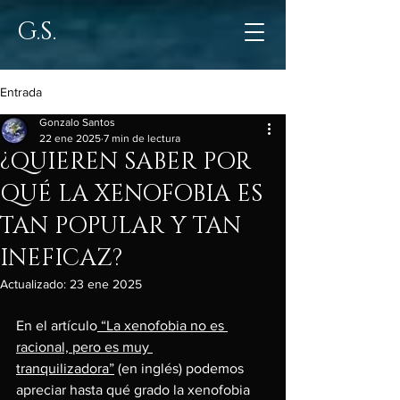
G.S.
Entrada
Gonzalo Santos
22 ene 2025
7 min de lectura
¿QUIEREN SABER POR
QUÉ LA XENOFOBIA ES
TAN POPULAR Y TAN
INEFICAZ?
Actualizado:
23 ene 2025
En el artículo
 “La xenofobia no es 
racional, pero es muy 
tranquilizadora”
 (en inglés) podemos 
apreciar hasta qué grado la xenofobia 